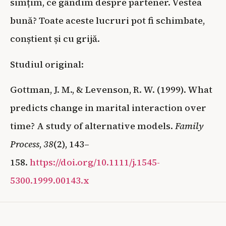
simțim, ce gândim despre partener. Vestea
bună? Toate aceste lucruri pot fi schimbate,
conștient și cu grijă.
Studiul original:
Gottman, J. M., & Levenson, R. W. (1999). What
predicts change in marital interaction over
time? A study of alternative models.
Family
Process
,
38
(2), 143–
158.
https://doi.org/10.1111/j.1545-
5300.1999.00143.x