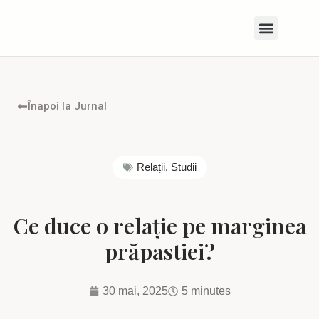
Despre Mine
Înapoi la Jurnal
Relații
,
Studii
Ce duce o relație pe marginea
prăpastiei?
30 mai, 2025
5 minutes