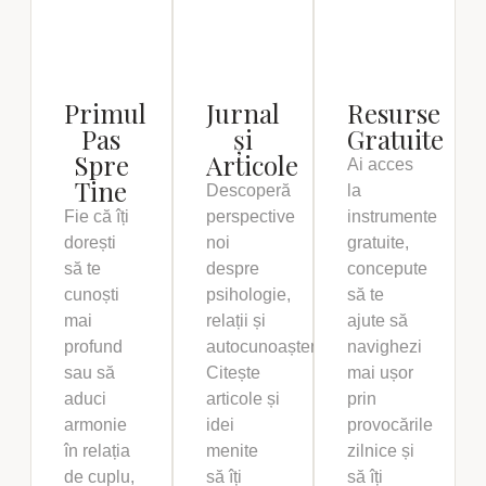
Primul
Jurnal
Resurse
Pas
și
Gratuite
Spre
Articole
Ai acces
Tine
Descoperă
la
Fie că îți
perspective
instrumente
dorești
noi
gratuite,
să te
despre
concepute
cunoști
psihologie,
să te
mai
relații și
ajute să
profund
autocunoaștere.
navighezi
sau să
Citește
mai ușor
aduci
articole și
prin
armonie
idei
provocările
în relația
menite
zilnice și
de cuplu,
să îți
să îți