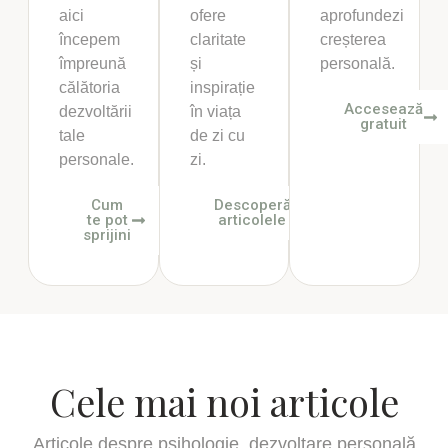
aici
ofere
aprofundezi
începem
claritate
creșterea
împreună
și
personală.
călătoria
inspirație
Accesează
dezvoltării
în viața
gratuit
tale
de zi cu
personale.
zi.
Cum
Descoperă
te pot
articolele
sprijini
Cele mai noi articole
Articole despre psihologie, dezvoltare personală