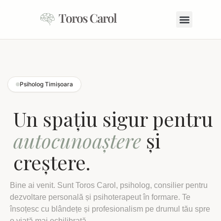
Despre Mine
Psiholog Timișoara
Un spațiu sigur pentru
autocunoaștere
și
creștere.
Bine ai venit. Sunt Toros Carol, psiholog, consilier pentru
dezvoltare personală și psihoterapeut în formare. Te
însoțesc cu blândețe și profesionalism pe drumul tău spre
o viață mai echilibrată.