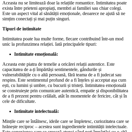
Aceasta nu se limitează doar la relațiile romantice. Intimitatea poate
exista între prieteni apropiați, membri ai familiei sau chiar colegi.
Este un aspect vital al sănătății emoționale, deoarece ne ajută să ne
simțim conectați și mai puțin singuri.
Tipuri de intimitate
Intimitatea poate lua multe forme, fiecare contribuind într-un mod
unic la profunzimea relației. Iată principalele tipuri:
Intimitate emoțională:
Aceasta este piatra de temelie a oricărei relații autentice. Este
capacitatea de a-ți împărtăși sentimentele, gândurile și
vulnerabilitățile cu o altă persoană, fără teama de a fi judecat sau
respins. Este sentimentul profund de a fi înțeles și acceptat așa cum
ești, cu lumini și umbre, cu bucurii și tristeți. Intimitatea emoțională
se construiește prin comunicare autentică, empatie și disponibilitatea
de a fi prezent pentru celălalt, atât în momentele de fericire, cât și în
cele de dificultate.
Intimitate intelectuală:
Mințile care se întâlnesc, ideile care se împletesc, curiozitatea care se
hrănește reciproc – acestea sunt ingredientele intimității intelectuale.
Este conexiunea care se creează atunci când poți împărtăși cu o altă