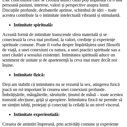
persoană pasiuni, interese, valori și perspective asupra lumii.
Discuțiile profunde, dezbaterile aprinse, schimbul de idei – toate
acestea contribuie la o intimitate intelectuală vibrantă și stimulantă.
Intimitate spirituală:
Această formă de intimitate transcende sfera materială și se
conectează la ceva mai profund, la valori, credințe și experiențe
spirituale comune. Poate fi vorba despre împărtășirea unei filosofii
de viață, a unei conexiuni cu natura, a unei practici spirituale sau a
unei căutări a sensului existenței. Intimitatea spirituală aduce un
sentiment de unitate și de apartenență la ceva mai mare decât noi
înșine.
Intimitate fizică:
Deși am stabilit că intimitatea nu se rezumă la sex, atingerea fizică
joacă un rol important în crearea unei conexiuni profunde.
Îmbrățișările, mângâierile, săruturile, ținutul de mână – toate acestea
transmit afecțiune, grijă și apropiere. Intimitatea fizică ne permite să
ne simțim iubiți, protejați și conectați la ceilalți la un nivel visceral.
Intimitate experientială:
Crearea de amintiri împreună, prin activități comune și experiențe