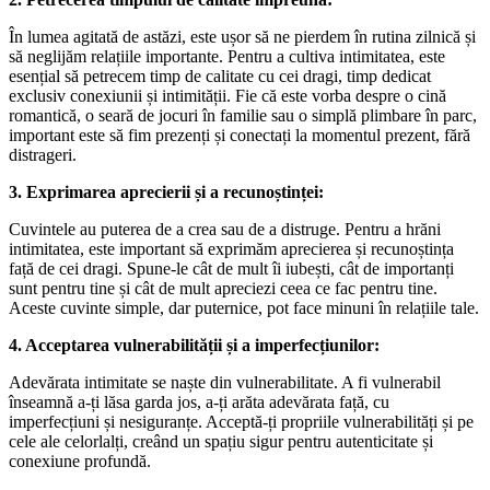
În lumea agitată de astăzi, este ușor să ne pierdem în rutina zilnică și
să neglijăm relațiile importante. Pentru a cultiva intimitatea, este
esențial să petrecem timp de calitate cu cei dragi, timp dedicat
exclusiv conexiunii și intimității. Fie că este vorba despre o cină
romantică, o seară de jocuri în familie sau o simplă plimbare în parc,
important este să fim prezenți și conectați la momentul prezent, fără
distrageri.
3. Exprimarea aprecierii și a recunoștinței:
Cuvintele au puterea de a crea sau de a distruge. Pentru a hrăni
intimitatea, este important să exprimăm aprecierea și recunoștința
față de cei dragi. Spune-le cât de mult îi iubești, cât de importanți
sunt pentru tine și cât de mult apreciezi ceea ce fac pentru tine.
Aceste cuvinte simple, dar puternice, pot face minuni în relațiile tale.
4. Acceptarea vulnerabilității și a imperfecțiunilor:
Adevărata intimitate se naște din vulnerabilitate. A fi vulnerabil
înseamnă a-ți lăsa garda jos, a-ți arăta adevărata față, cu
imperfecțiuni și nesiguranțe. Acceptă-ți propriile vulnerabilități și pe
cele ale celorlalți, creând un spațiu sigur pentru autenticitate și
conexiune profundă.