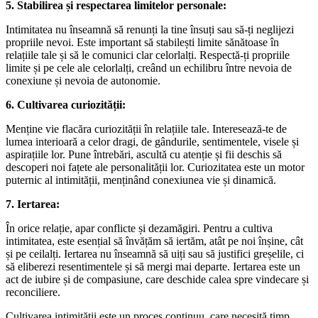
5. Stabilirea și respectarea limitelor personale:
Intimitatea nu înseamnă să renunți la tine însuți sau să-ți neglijezi
propriile nevoi. Este important să stabilești limite sănătoase în
relațiile tale și să le comunici clar celorlalți. Respectă-ți propriile
limite și pe cele ale celorlalți, creând un echilibru între nevoia de
conexiune și nevoia de autonomie.
6. Cultivarea curiozității:
Menține vie flacăra curiozității în relațiile tale. Interesează-te de
lumea interioară a celor dragi, de gândurile, sentimentele, visele și
aspirațiile lor. Pune întrebări, ascultă cu atenție și fii deschis să
descoperi noi fațete ale personalității lor. Curiozitatea este un motor
puternic al intimității, menținând conexiunea vie și dinamică.
7. Iertarea:
În orice relație, apar conflicte și dezamăgiri. Pentru a cultiva
intimitatea, este esențial să învățăm să iertăm, atât pe noi înșine, cât
și pe ceilalți. Iertarea nu înseamnă să uiți sau să justifici greșelile, ci
să eliberezi resentimentele și să mergi mai departe. Iertarea este un
act de iubire și de compasiune, care deschide calea spre vindecare și
reconciliere.
Cultivarea intimității este un proces continuu, care necesită timp,