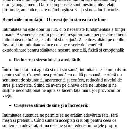
efort și angajament. Dar recompensele sunt inestimabile: relații
profunde, autentice, care ne îmbogățesc viața și ne aduc bucurie.
Beneficiile intimității – O investiție în starea ta de bine
Intimitatea nu este doar un lux, ci o necesitate fundamentală a ființei
umane. Asemenea aerului pe care îl respirăm sau apei pe care o bem,
intimitatea ne hrănește sufletul și ne ajută să ne dezvoltăm pe deplin.
Investiția în intimitate aduce cu sine o serie de beneficii
extraordinare pentru sănătatea noastră mentală, fizică și emoțională:
Reducerea stresului și a anxietății:
Într-o lume tot mai agitată și mai stresantă, intimitatea este un balsam
pentru suflet. Conexiunea profundă cu o altă persoană ne oferă un
sentiment de siguranță, apartenență și confort, reducând nivelul de
stres și anxietate. Știind că avem pe cineva care ne iubește și ne
susține necondiționat ne ajută să facem față mai ușor provocărilor
vieții.
Creșterea stimei de sine și a încrederii:
Intimitatea autentică ne permite să ne arătăm adevărata față, fără
măști și pretenții. Când suntem acceptați și iubiți pentru ceea ce
suntem cu adevărat, stima de sine și încrederea în forțele proprii