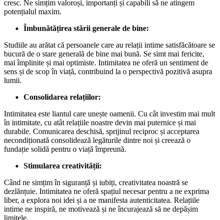
cresc. Ne simțim valoroși, importanți și capabili să ne atingem
potențialul maxim.
Îmbunătățirea stării generale de bine:
Studiile au arătat că persoanele care au relații intime satisfăcătoare se
bucură de o stare generală de bine mai bună. Se simt mai fericite,
mai împlinite și mai optimiste. Intimitatea ne oferă un sentiment de
sens și de scop în viață, contribuind la o perspectivă pozitivă asupra
lumii.
Consolidarea relațiilor:
Intimitatea este liantul care unește oamenii. Cu cât investim mai mult
în intimitate, cu atât relațiile noastre devin mai puternice și mai
durabile. Comunicarea deschisă, sprijinul reciproc și acceptarea
necondiționată consolidează legăturile dintre noi și creează o
fundație solidă pentru o viață împreună.
Stimularea creativității:
Când ne simțim în siguranță și iubiți, creativitatea noastră se
dezlănțuie. Intimitatea ne oferă spațiul necesar pentru a ne exprima
liber, a explora noi idei și a ne manifesta autenticitatea. Relațiile
intime ne inspiră, ne motivează și ne încurajează să ne depășim
limitele.