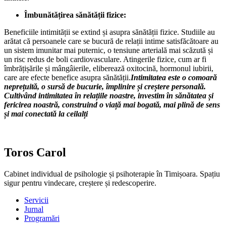
Îmbunătățirea sănătății fizice:
Beneficiile intimității se extind și asupra sănătății fizice. Studiile au
arătat că persoanele care se bucură de relații intime satisfăcătoare au
un sistem imunitar mai puternic, o tensiune arterială mai scăzută și
un risc redus de boli cardiovasculare. Atingerile fizice, cum ar fi
îmbrățișările și mângâierile, eliberează oxitocină, hormonul iubirii,
care are efecte benefice asupra sănătății.
Intimitatea este o comoară
neprețuită, o sursă de bucurie, împlinire și creștere personală.
Cultivând intimitatea în relațiile noastre, investim în sănătatea și
fericirea noastră, construind o viață mai bogată, mai plină de sens
și mai conectată la ceilalți
Toros Carol
Cabinet individual de psihologie și psihoterapie în Timișoara. Spațiu
sigur pentru vindecare, creștere și redescoperire.
Servicii
Jurnal
Programări