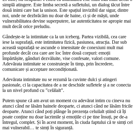
simplă atingere. Este limba secretă a sufletului, un dialog tăcut între
două inimi care bat la unison. Este spațiul invizibil dar sigur, dintre
noi, unde ne dezbrăcăm nu doar de haine, ci și de măști, unde
vulnerabilitatea devine superputere, iar autenticitatea ne apropie mai
mult decât orice preludiu.
Gândește-te la intimitate ca la un iceberg. Partea vizibilă, cea care
iese la suprafață, este intimitatea fizică, pasiunea, atracția. Dar sub
această suprafață se ascunde o imensitate de conexiuni mult mai
profunde decât cea care are loc între două corpuri: emoții
împărtășite, gânduri dezvăluite, vise confesate, valori comune.
Adevărata intimitate se construiește în timp, prin încredere,
comunicare și acceptare necondiționată.
Adevărata intimitate nu se rezumă la cuvinte dulci și atingeri
pasionale, ci la capacitatea de a ne deschide sufletele și a ne conecta
la un nivel profund cu ”celălalt”.
Putem spune că am avut un moment cu adevărat intim cu cineva nu
atunci când ne lăsăm hainele deoparte, ci atunci când ne lăsăm fricile
deoparte. Atunci când poți plânge în prezența celuilalt știind că îți
poate conține nu doar lacrimile și emoțiile ci pe tine însuți, pe de-a
întregul, complet. Și în acest moment, în ciuda faptului că te simți cel
mai vulnerabil… te simți în siguranță.