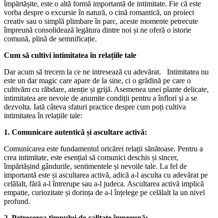
împărtășite, este o altă formă importantă de intimitate. Fie că este
vorba despre o excursie în natură, o cină romantică, un proiect
creativ sau o simplă plimbare în parc, aceste momente petrecute
împreună consolidează legătura dintre noi și ne oferă o istorie
comună, plină de semnificație.
Cum să cultivi intimitatea în relațiile tale
Dar acum să trecem la ce ne intresează cu adevărat. Intimitatea nu
este un dar magic care apare de la sine, ci o grădină pe care o
cultivăm cu răbdare, atenție și grijă. Asemenea unei plante delicate,
intimitatea are nevoie de anumite condiții pentru a înflori și a se
dezvolta. Iată câteva sfaturi practice despre cum poți cultiva
intimitatea în relațiile tale:
1. Comunicare autentică și ascultare activă:
Comunicarea este fundamentul oricărei relații sănătoase. Pentru a
crea intimitate, este esențial să comunici deschis și sincer,
împărtășind gândurile, sentimentele și nevoile tale. La fel de
importantă este și ascultarea activă, adică a-l asculta cu adevărat pe
celălalt, fără a-l întrerupe sau a-l judeca. Ascultarea activă implică
empatie, curiozitate și dorința de a-l înțelege pe celălalt la un nivel
profund.
2. Petrecerea timpului de calitate împreună: