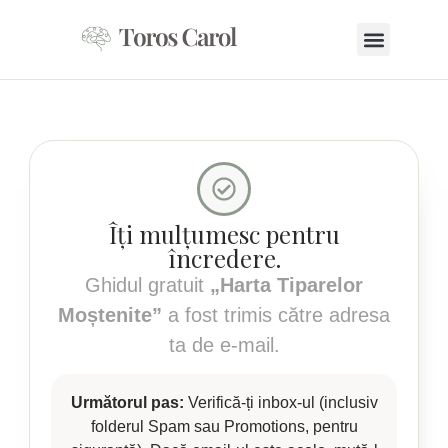
Despre Mine
Îți mulțumesc pentru
încredere.
Ghidul gratuit
„Harta Tiparelor
Moștenite”
a fost trimis către adresa
ta de e-mail.
Următorul pas:
Verifică-ți inbox-ul (inclusiv
folderul Spam sau Promotions, pentru