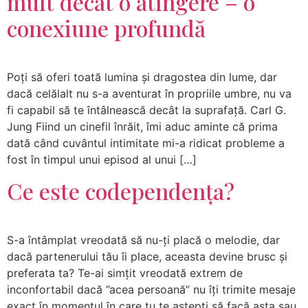
mult decât o atingere – o
conexiune profundă
Poți să oferi toată lumina și dragostea din lume, dar
dacă celălalt nu s-a aventurat în propriile umbre, nu va
fi capabil să te întâlnească decât la suprafață. Carl G.
Jung Fiind un cinefil înrăit, îmi aduc aminte că prima
dată când cuvântul intimitate mi-a ridicat probleme a
fost în timpul unui episod al unui […]
Ce este codependența?
S-a întâmplat vreodată să nu-ți placă o melodie, dar
dacă partenerului tău îi place, aceasta devine brusc și
preferata ta? Te-ai simțit vreodată extrem de
inconfortabil dacă ”acea persoană” nu îți trimite mesaje
exact în momentul în care tu te aștepți să facă asta sau