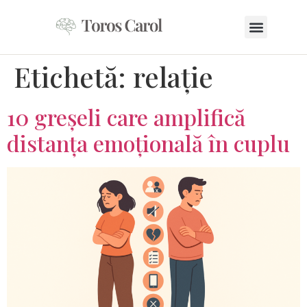
Despre Mine
Etichetă:
relație
10 greșeli care amplifică
distanța emoțională în cuplu