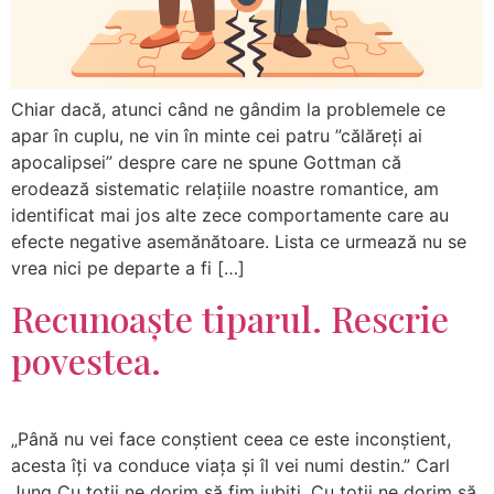
Chiar dacă, atunci când ne gândim la problemele ce
apar în cuplu, ne vin în minte cei patru ”călăreți ai
apocalipsei” despre care ne spune Gottman că
erodează sistematic relațiile noastre romantice, am
identificat mai jos alte zece comportamente care au
efecte negative asemănătoare. Lista ce urmează nu se
vrea nici pe departe a fi […]
Recunoaște tiparul. Rescrie
povestea.
„Până nu vei face conștient ceea ce este inconștient,
acesta îți va conduce viața și îl vei numi destin.” Carl
Jung Cu toții ne dorim să fim iubiți. Cu toții ne dorim să